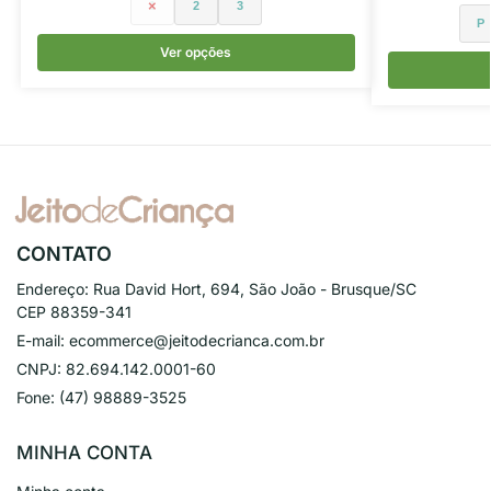
1
2
3
P
Ver opções
CONTATO
Endereço:
Rua David Hort, 694, São João - Brusque/SC
CEP 88359-341
E-mail:
ecommerce@jeitodecrianca.com.br
CNPJ:
82.694.142.0001-60
Fone:
(47) 98889-3525
MINHA CONTA