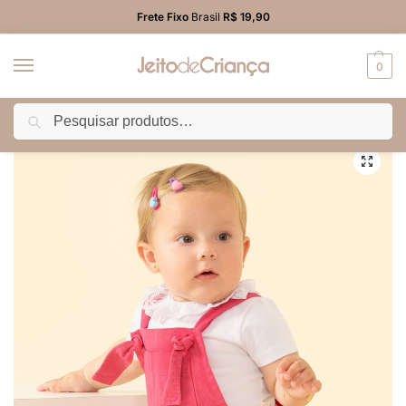
Frete Fixo
Brasil
R$ 19,90
0
Pesquisar
Início
BEBÊ MENINA
Macacão/Jardineira
Macacão Jardineira Sarja Rosa Pink Bebê Menina
/
/
/