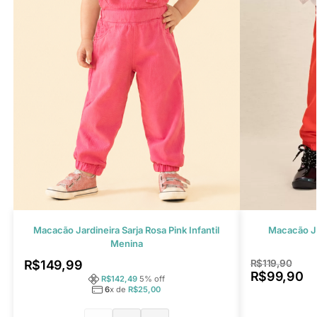
Macacão Jardineira Sarja Rosa Pink Infantil
Macacão Ja
Menina
R$
149,99
R$
119,90
R$
99,90
R$
142,49
5
% off
6
x de
R$
25,00