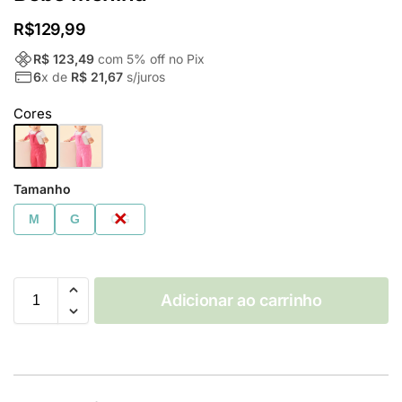
R$
129,99
R$ 123,49
com
5
% off no Pix
6
x de
R$ 21,67
s/juros
Cores
Tamanho
M
G
GG
Adicionar ao carrinho