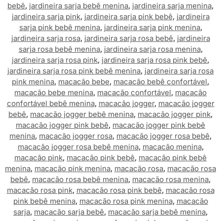
bebê
,
jardineira sarja bebê menina
,
jardineira sarja menina
,
jardineira sarja pink
,
jardineira sarja pink bebê
,
jardineira
sarja pink bebê menina
,
jardineira sarja pink menina
,
jardineira sarja rosa
,
jardineira sarja rosa bebê
,
jardineira
sarja rosa bebê menina
,
jardineira sarja rosa menina
,
jardineira sarja rosa pink
,
jardineira sarja rosa pink bebê
,
jardineira sarja rosa pink bebê menina
,
jardineira sarja rosa
pink menina
,
macacão bebe
,
macacão bebê confortável
,
macacão bebe menina
,
macacão confortável
,
macacão
confortável bebê menina
,
macacão jogger
,
macacão jogger
bebê
,
macacão jogger bebê menina
,
macacão jogger pink
,
macacão jogger pink bebê
,
macacão jogger pink bebê
menina
,
macacão jogger rosa
,
macacão jogger rosa bebê
,
macacão jogger rosa bebê menina
,
macacão menina
,
macacão pink
,
macacão pink bebê
,
macacão pink bebê
menina
,
macacão pink menina
,
macacão rosa
,
macacão rosa
bebê
,
macacão rosa bebê menina
,
macacão rosa menina
,
macacão rosa pink
,
macacão rosa pink bebê
,
macacão rosa
pink bebê menina
,
macacão rosa pink menina
,
macacão
sarja
,
macacão sarja bebê
,
macacão sarja bebê menina
,