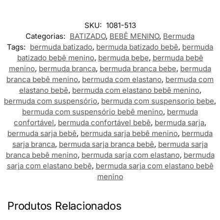
SKU:
1081-513
Categorias:
BATIZADO
,
BEBÊ MENINO
,
Bermuda
Tags:
bermuda batizado
,
bermuda batizado bebê
,
bermuda
batizado bebê menino
,
bermuda bebe
,
bermuda bebê
menino
,
bermuda branca
,
bermuda branca bebe
,
bermuda
branca bebê menino
,
bermuda com elastano
,
bermuda com
elastano bebê
,
bermuda com elastano bebê menino
,
bermuda com suspensório
,
bermuda com suspensorio bebe
,
bermuda com suspensório bebê menino
,
bermuda
confortável
,
bermuda confortável bebê
,
bermuda sarja
,
bermuda sarja bebê
,
bermuda sarja bebê menino
,
bermuda
sarja branca
,
bermuda sarja branca bebê
,
bermuda sarja
branca bebê menino
,
bermuda sarja com elastano
,
bermuda
sarja com elastano bebê
,
bermuda sarja com elastano bebê
menino
Produtos Relacionados