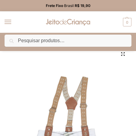
Frete Fixo
Brasil
R$ 19,90
0
Pesquisar
Início
BEBÊ MENINO
Bermuda
Bermuda Sarja Bebê Menino com Suspensório Branca
/
/
/