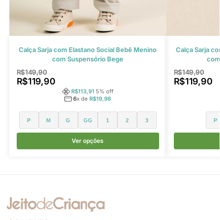
Calça Sarja com Elastano Social Bebê Menino
Calça Sarja c
com Suspensório Bege
com
R$
149,90
R$
149,90
R$
119,90
R$
119,90
R$
113,91
5
% off
6
x de
R$
19,98
P
M
G
GG
1
2
3
P
Ver opções