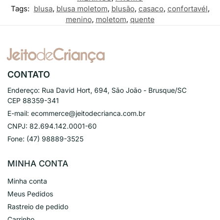
Tags:
blusa
,
blusa moletom
,
blusão
,
casaco
,
confortavél
,
menino
,
moletom
,
quente
CONTATO
Endereço:
Rua David Hort, 694, São João - Brusque/SC
CEP 88359-341
E-mail:
ecommerce@jeitodecrianca.com.br
CNPJ:
82.694.142.0001-60
Fone:
(47) 98889-3525
MINHA CONTA
Minha conta
Meus Pedidos
Rastreio de pedido
Carrinho