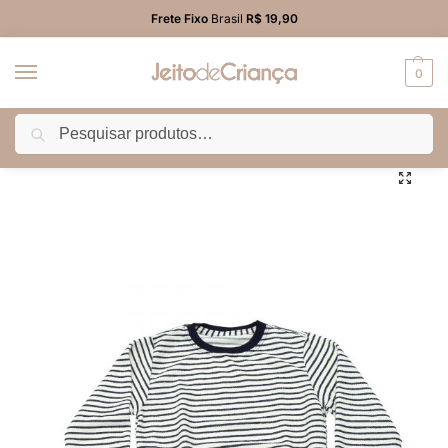
Frete Fixo
Brasil
R$ 19,90
0
Pesquisar
Início
PROMO
Blusão/Colete/Jaqueta
Blusão Moletom Listrado Infantil Menino
/
/
/