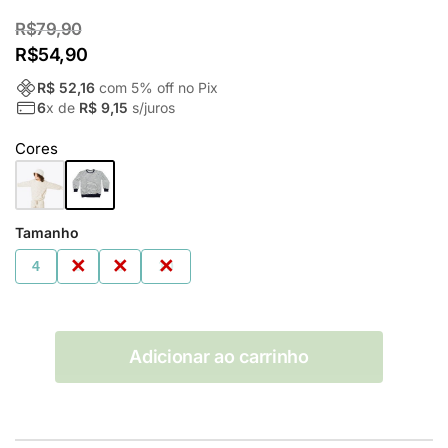
R$
79,90
R$
54,90
R$ 52,16
com
5
% off no Pix
6
x de
R$ 9,15
s/juros
Cores
Tamanho
4
6
8
10
Adicionar ao carrinho