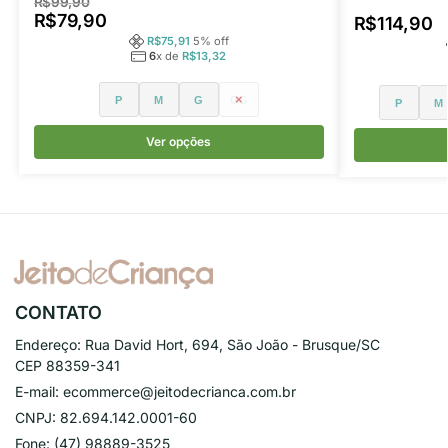
R$
99,90
R$
79,90
R$
114,90
R$
75,91
5
% off
6
x de
R$
13,32
P
M
G
GG
P
M
Ver opções
CONTATO
Endereço:
Rua David Hort, 694, São João - Brusque/SC
CEP 88359-341
E-mail:
ecommerce@jeitodecrianca.com.br
CNPJ:
82.694.142.0001-60
Fone:
(47) 98889-3525