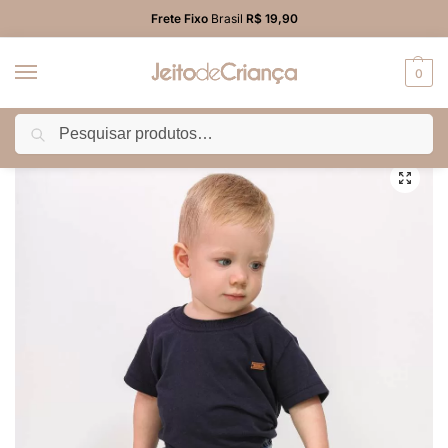
Frete Fixo
Brasil
R$ 19,90
0
Pesquisar
Início
BEBÊ MENINO
Calça
Calça Jeans Jogger Bebê Menino
/
/
/