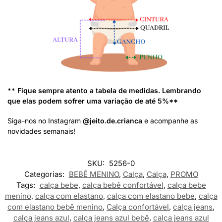
** Fique sempre atento a tabela de medidas. Lembrando
que elas podem sofrer uma variação de até 5%**
Siga-nos no Instagram
@jeito.de.crianca
e acompanhe as
novidades semanais!
SKU:
5256-0
Categorias:
BEBÊ MENINO
,
Calça
,
Calça
,
PROMO
Tags:
calça bebe
,
calça bebê confortável
,
calça bebe
menino
,
calça com elastano
,
calça com elastano bebe
,
calça
com elastano bebê menino
,
Calça confortável
,
calça jeans
,
calça jeans azul
,
calça jeans azul bebê
,
calça jeans azul