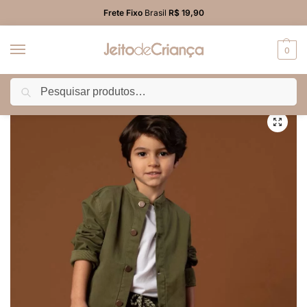
Frete Fixo
Brasil
R$ 19,90
0
Pesquisar
Início
MENINOS
Calça
Calça Sarja Infantil Menino Jogger Verde Militar
/
/
/