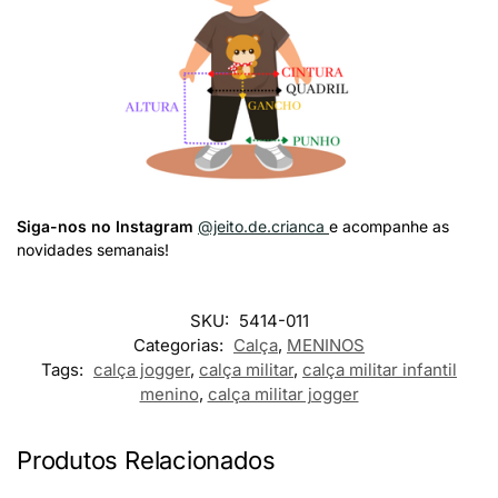
Siga-nos no Instagram
@jeito.de.crianca
e acompanhe as
novidades semanais!
SKU:
5414-011
Categorias:
Calça
,
MENINOS
Tags:
calça jogger
,
calça militar
,
calça militar infantil
menino
,
calça militar jogger
Produtos Relacionados