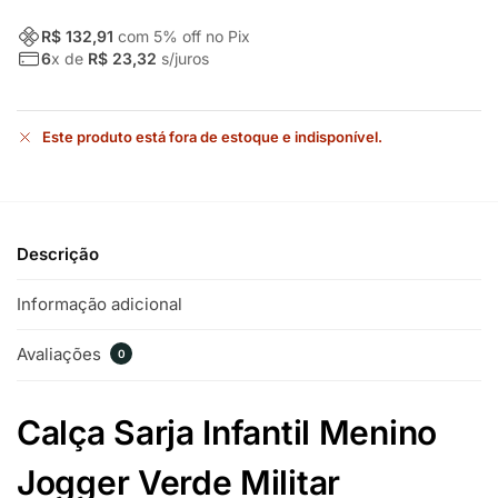
R$ 132,91
com
5
% off no Pix
6
x de
R$ 23,32
s/juros
Este produto está fora de estoque e indisponível.
Descrição
Informação adicional
Avaliações
0
Calça Sarja Infantil Menino
Jogger Verde Militar