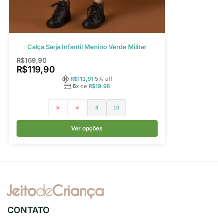
Calça Sarja Infantil Menino Verde Militar
R$
169,90
R$
119,90
R$
113,91
5
% off
6
x de
R$
19,98
4
6
8
10
Ver opções
CONTATO