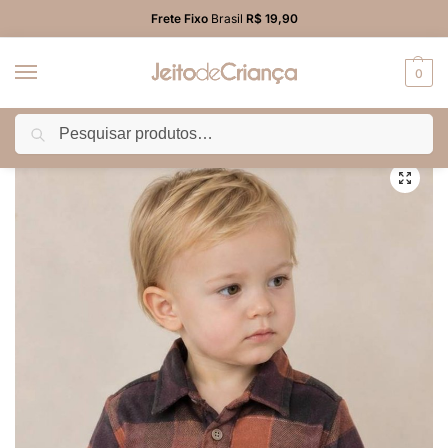
Frete Fixo
Brasil
R$ 19,90
0
Pesquisar
Início
MENINOS
Camisa/Camiseta
Camisa Flanela Infantil Menino Xadrez Marrom
/
/
/