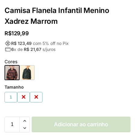
Camisa Flanela Infantil Menino
Xadrez Marrom
R$
129,99
R$ 123,49
com
5
% off no Pix
6
x de
R$ 21,67
s/juros
Cores
Tamanho
1
2
3
Adicionar ao carrinho