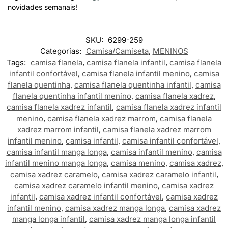
novidades semanais!
SKU:
6299-259
Categorias:
Camisa/Camiseta
,
MENINOS
Tags:
camisa flanela
,
camisa flanela infantil
,
camisa flanela
infantil confortável
,
camisa flanela infantil menino
,
camisa
flanela quentinha
,
camisa flanela quentinha infantil
,
camisa
flanela quentinha infantil menino
,
camisa flanela xadrez
,
camisa flanela xadrez infantil
,
camisa flanela xadrez infantil
menino
,
camisa flanela xadrez marrom
,
camisa flanela
xadrez marrom infantil
,
camisa flanela xadrez marrom
infantil menino
,
camisa infantil
,
camisa infantil confortável
,
camisa infantil manga longa
,
camisa infantil menino
,
camisa
infantil menino manga longa
,
camisa menino
,
camisa xadrez
,
camisa xadrez caramelo
,
camisa xadrez caramelo infantil
,
camisa xadrez caramelo infantil menino
,
camisa xadrez
infantil
,
camisa xadrez infantil confortável
,
camisa xadrez
infantil menino
,
camisa xadrez manga longa
,
camisa xadrez
manga longa infantil
,
camisa xadrez manga longa infantil