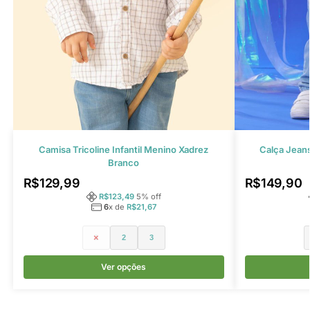
Camisa Tricoline Infantil Menino Xadrez
Calça Jeans
Branco
R$
129,99
R$
149,90
R$
123,49
5
% off
6
x de
R$
21,67
1
2
3
Ver opções