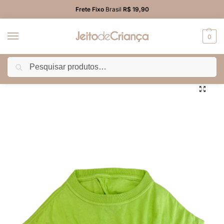
Frete Fixo
Brasil
R$ 19,90
0
Pesquisar
Início
PROMO
Camiseta
Camiseta Cropped Malha Infantil Menina Verde Limão
/
/
/