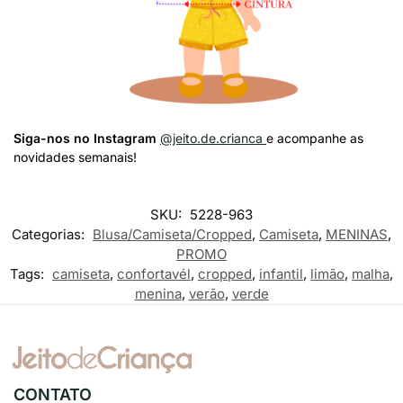
Siga-nos no Instagram
@jeito.de.crianca
e acompanhe as
novidades semanais!
SKU:
5228-963
Categorias:
Blusa/Camiseta/Cropped
,
Camiseta
,
MENINAS
,
PROMO
Tags:
camiseta
,
confortavél
,
cropped
,
infantil
,
limão
,
malha
,
menina
,
verão
,
verde
CONTATO