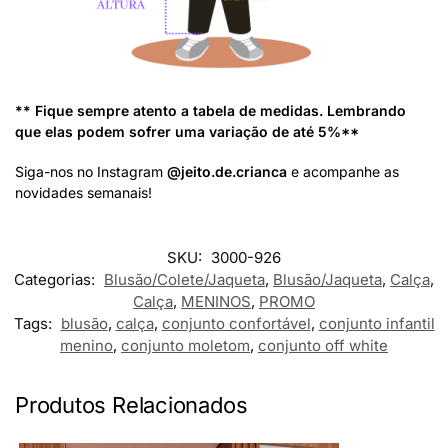
** Fique sempre atento a tabela de medidas. Lembrando
que elas podem sofrer uma variação de até 5%**
Siga-nos no Instagram
@jeito.de.crianca
e acompanhe as
novidades semanais!
SKU:
3000-926
Categorias:
Blusão/Colete/Jaqueta
,
Blusão/Jaqueta
,
Calça
,
Calça
,
MENINOS
,
PROMO
Tags:
blusão
,
calça
,
conjunto confortável
,
conjunto infantil
menino
,
conjunto moletom
,
conjunto off white
Produtos Relacionados