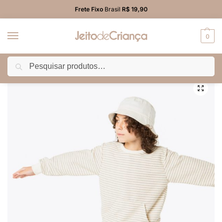
Frete Fixo
Brasil
R$ 19,90
0
Pesquisar
Início
PROMO
Calça
Conjunto Moletom Infantil Menino Listrado Off White
/
/
/