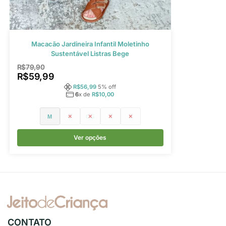
Macacão Jardineira Infantil Moletinho
Sustentável Listras Bege
R$
79,90
R$
59,99
R$
56,99
5
% off
6
x de
R$
10,00
M
G
GG
1
2
Ver opções
CONTATO