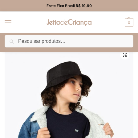
Frete Fixo
Brasil
R$ 19,90
0
Pesquisar
Início
PROMO
Blusão/Colete/Jaqueta
Jaqueta Jeans Forro Peluciado Infantil Menino
/
/
/