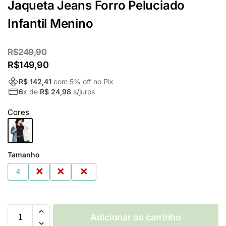
Jaqueta Jeans Forro Peluciado
Infantil Menino
R$
249,90
R$
149,90
R$ 142,41
com
5
% off no Pix
6
x de
R$ 24,98
s/juros
Cores
Tamanho
4
6
8
10
Adicionar ao carrinho