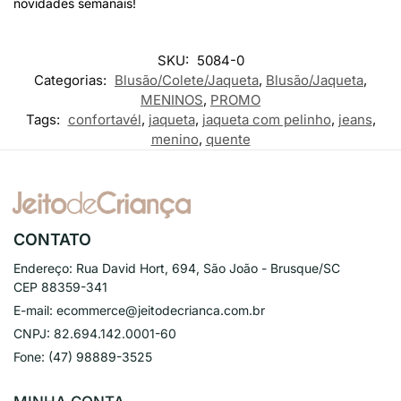
novidades semanais!
SKU:
5084-0
Categorias:
Blusão/Colete/Jaqueta
,
Blusão/Jaqueta
,
MENINOS
,
PROMO
Tags:
confortavél
,
jaqueta
,
jaqueta com pelinho
,
jeans
,
menino
,
quente
CONTATO
Endereço:
Rua David Hort, 694, São João - Brusque/SC
CEP 88359-341
E-mail:
ecommerce@jeitodecrianca.com.br
CNPJ:
82.694.142.0001-60
Fone:
(47) 98889-3525