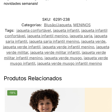
novidades semanais!
SKU:
6291-238
Categorias:
Blusão/Jaqueta
,
MENINOS
Tags:
jaqueta confortável
,
jaqueta infantil
,
jaqueta infantil
confortável
,
jaqueta infantil menino
,
jaqueta sarja
,
jaqueta
sarja infantil
,
jaqueta sarja infantil menino
,
jaqueta verde
,
jaqueta verde infantil
,
jaqueta verde infantil menino
,
jaqueta
verde militar
,
jaqueta verde militar infantil
,
jaqueta verde
militar infantil menino
,
jaqueta verde musgo
,
jaqueta verde
musgo infantil
,
jaqueta verde musgo infantil menino
Produtos Relacionados
-19%