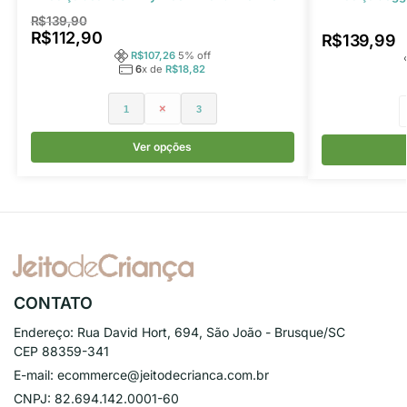
R$
139,90
R$
112,90
R$
139,99
R$
107,26
5
% off
6
x de
R$
18,82
1
2
3
Ver opções
CONTATO
Endereço:
Rua David Hort, 694, São João - Brusque/SC
CEP 88359-341
E-mail:
ecommerce@jeitodecrianca.com.br
CNPJ:
82.694.142.0001-60