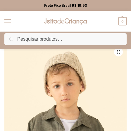
Frete Fixo
Brasil
R$ 19,90
0
Pesquisar
Início
MENINOS
Blusão/Jaqueta
Jaqueta Sarja Verde Militar Infantil Menino
/
/
/