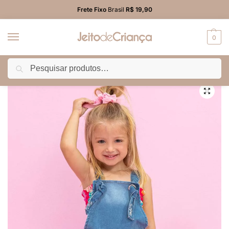
Frete Fixo
Brasil
R$ 19,90
0
Pesquisar
Início
PROMO
Macacão/Jardineira/Salopete
Jardineira Jeans Infantil Menina
/
/
/