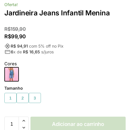
Oferta!
Jardineira Jeans Infantil Menina
R$
159,90
R$
99,90
R$ 94,91
com
5
% off no Pix
6
x de
R$ 16,65
s/juros
Cores
Tamanho
1
2
3
Adicionar ao carrinho