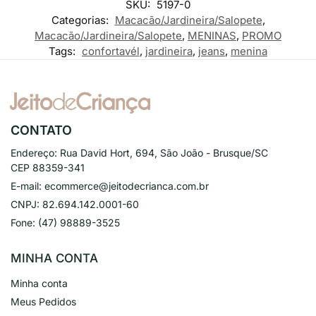
SKU:
5197-0
Categorias:
Macacão/Jardineira/Salopete
,
Macacão/Jardineira/Salopete
,
MENINAS
,
PROMO
Tags:
confortavél
,
jardineira
,
jeans
,
menina
CONTATO
Endereço:
Rua David Hort, 694, São João - Brusque/SC
CEP 88359-341
E-mail:
ecommerce@jeitodecrianca.com.br
CNPJ:
82.694.142.0001-60
Fone:
(47) 98889-3525
MINHA CONTA
Minha conta
Meus Pedidos