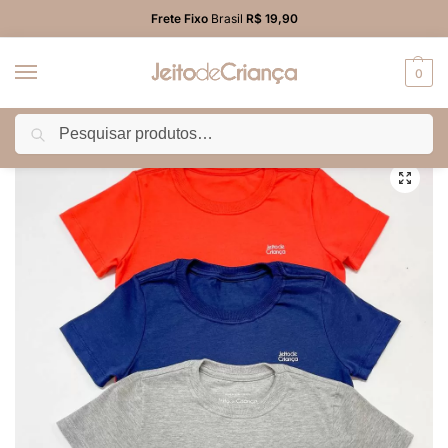
Frete Fixo
Brasil
R$ 19,90
0
Pesquisar
Início
PROMO
Camiseta
Kit Camiseta Infantil Malha Premium Algodão com Elastano 3 Peças Mescla Marinho Laranja
/
/
/