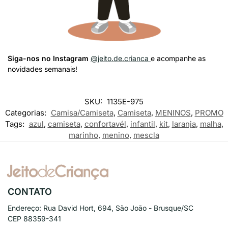
Siga-nos no Instagram
@jeito.de.crianca
e acompanhe as
novidades semanais!
SKU:
1135E-975
Categorias:
Camisa/Camiseta
,
Camiseta
,
MENINOS
,
PROMO
Tags:
azul
,
camiseta
,
confortavél
,
infantil
,
kit
,
laranja
,
malha
,
marinho
,
menino
,
mescla
CONTATO
Endereço:
Rua David Hort, 694, São João - Brusque/SC
CEP 88359-341