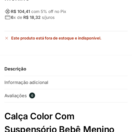
R$ 104,41
com
5
% off no Pix
6
x de
R$ 18,32
s/juros
Este produto está fora de estoque e indisponível.
Descrição
Informação adicional
Avaliações
0
Calça Color Com
Suspensório Bebê Menino