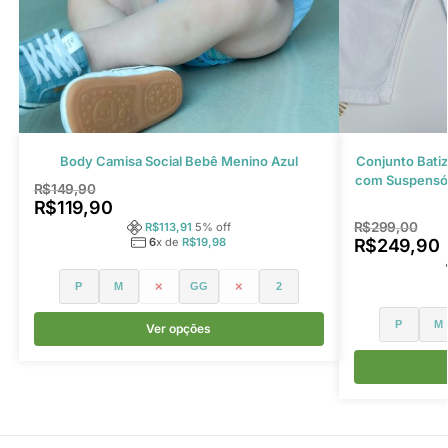
Body Camisa Social Bebê Menino Azul
Conjunto Bati
com Suspensór
R$
149,90
R$
119,90
R$
299,00
R$
113,91
5
% off
R$
249,90
6
x de
R$
19,98
P
M
G
GG
1
2
P
M
Ver opções