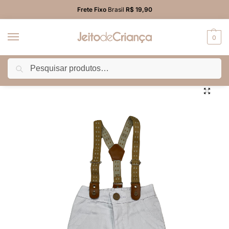
Frete Fixo
Brasil
R$ 19,90
0
Pesquisar
Início
BEBÊ MENINO
Calça
Calça Color com Suspensório Bebê Menino
/
/
/