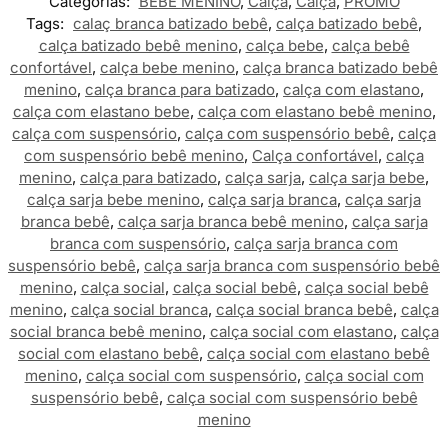
Categorias:
BEBÊ MENINO
,
Calça
,
Calça
,
PROMO
Tags:
calaç branca batizado bebê
,
calça batizado bebê
,
calça batizado bebê menino
,
calça bebe
,
calça bebê
confortável
,
calça bebe menino
,
calça branca batizado bebê
menino
,
calça branca para batizado
,
calça com elastano
,
calça com elastano bebe
,
calça com elastano bebê menino
,
calça com suspensório
,
calça com suspensório bebê
,
calça
com suspensório bebê menino
,
Calça confortável
,
calça
menino
,
calça para batizado
,
calça sarja
,
calça sarja bebe
,
calça sarja bebe menino
,
calça sarja branca
,
calça sarja
branca bebê
,
calça sarja branca bebê menino
,
calça sarja
branca com suspensório
,
calça sarja branca com
suspensório bebê
,
calça sarja branca com suspensório bebê
menino
,
calça social
,
calça social bebê
,
calça social bebê
menino
,
calça social branca
,
calça social branca bebê
,
calça
social branca bebê menino
,
calça social com elastano
,
calça
social com elastano bebê
,
calça social com elastano bebê
menino
,
calça social com suspensório
,
calça social com
suspensório bebê
,
calça social com suspensório bebê
menino