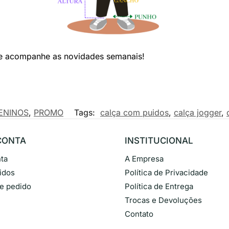
e acompanhe as novidades semanais!
ENINOS
,
PROMO
Tags:
calça com puidos
,
calça jogger
,
CONTA
INSTITUCIONAL
ta
A Empresa
idos
Política de Privacidade
de pedido
Política de Entrega
Trocas e Devoluções
Contato