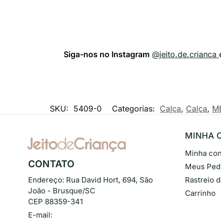
Siga-nos no Instagram
@jeito.de.crianca
SKU:
5409-0
Categorias:
Calça
,
Calça
,
M
MINHA 
Minha con
CONTATO
Meus Ped
Endereço:
Rua David Hort, 694, São
Rastreio 
João - Brusque/SC
Carrinho
CEP 88359-341
E-mail: