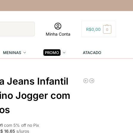
Pesquisar
R$
0,00
0
Minha Conta
MENINAS
PROMO
ATACADO
a Jeans Infantil
ino Jogger com
os
91
com
5
% off no Pix
$ 16,65
s/juros