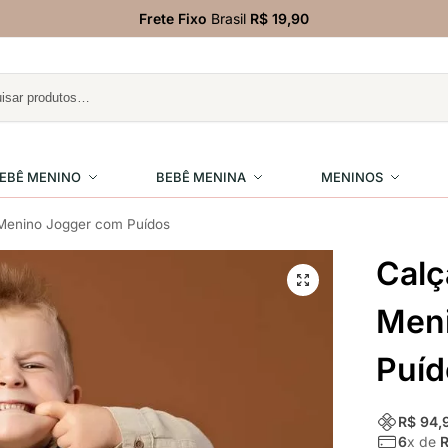
Frete Fixo
Brasil
R$ 19,90
EBÊ MENINO
BEBÊ MENINA
MENINOS
l Menino Jogger com Puídos
Calç
Men
Puíd
R$ 94,
6
x de
R