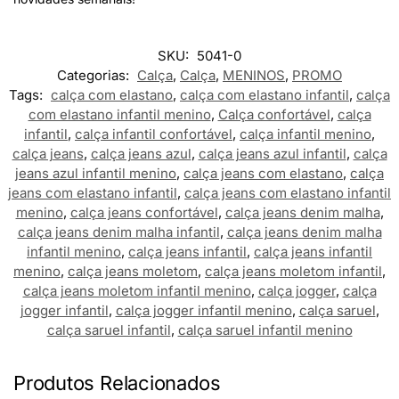
SKU:
5041-0
Categorias:
Calça
,
Calça
,
MENINOS
,
PROMO
Tags:
calça com elastano
,
calça com elastano infantil
,
calça
com elastano infantil menino
,
Calça confortável
,
calça
infantil
,
calça infantil confortável
,
calça infantil menino
,
calça jeans
,
calça jeans azul
,
calça jeans azul infantil
,
calça
jeans azul infantil menino
,
calça jeans com elastano
,
calça
jeans com elastano infantil
,
calça jeans com elastano infantil
menino
,
calça jeans confortável
,
calça jeans denim malha
,
calça jeans denim malha infantil
,
calça jeans denim malha
infantil menino
,
calça jeans infantil
,
calça jeans infantil
menino
,
calça jeans moletom
,
calça jeans moletom infantil
,
calça jeans moletom infantil menino
,
calça jogger
,
calça
jogger infantil
,
calça jogger infantil menino
,
calça saruel
,
calça saruel infantil
,
calça saruel infantil menino
Produtos Relacionados