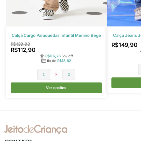
Calça Cargo Paraquedas Infantil Menino Bege
Calça Jeans J
R$
139,90
R$
149,90
R$
112,90
R$
107,26
5
% off
6
x de
R$
18,82
1
2
3
Ver opções