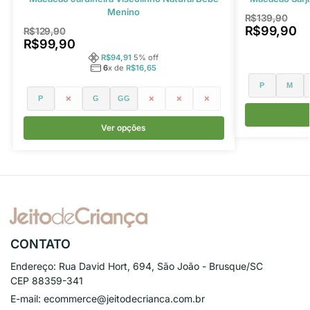
Menino
R$
139,90
R$
99,90
R$
129,90
R$
99,90
R$
94,91
5
% off
6
x de
R$
16,65
P
M
P
M
G
GG
1
2
3
Ver opções
CONTATO
Endereço:
Rua David Hort, 694, São João - Brusque/SC
CEP 88359-341
E-mail:
ecommerce@jeitodecrianca.com.br