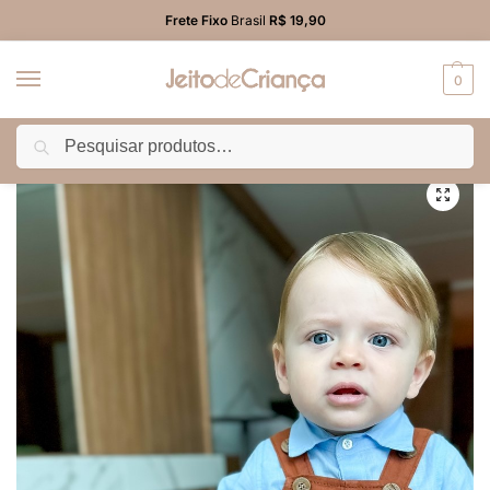
Frete Fixo
Brasil
R$ 19,90
0
Pesquisar
Início
BEBÊ MENINO
Macacão/Jardineira
Macacão Jardineira Bebê Menino Marrom em Sarja
/
/
/