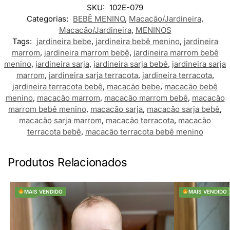
SKU:
102E-079
Categorias:
BEBÊ MENINO
,
Macacão/Jardineira
,
Macacão/Jardineira
,
MENINOS
Tags:
jardineira bebe
,
jardineira bebê menino
,
jardineira
marrom
,
jardineira marrom bebê
,
jardineira marrom bebê
menino
,
jardineira sarja
,
jardineira sarja bebê
,
jardineira sarja
marrom
,
jardineira sarja terracota
,
jardineira terracota
,
jardineira terracota bebê
,
macacão bebe
,
macacão bebê
menino
,
macacão marrom
,
macacão marrom bebê
,
macacão
marrom bebê menino
,
macacão sarja
,
macacão sarja bebê
,
macacão sarja marrom
,
macacão terracota
,
macacão
terracota bebê
,
macacão terracota bebê menino
Produtos Relacionados
-23%
MAIS VENDIDO
-29%
MAIS VENDIDO