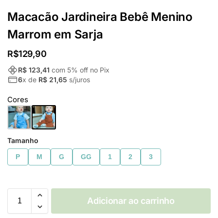
Macacão Jardineira Bebê Menino
Marrom em Sarja
R$
129,90
R$ 123,41
com
5
% off no Pix
6
x de
R$ 21,65
s/juros
Cores
Tamanho
P
M
G
GG
1
2
3
Adicionar ao carrinho