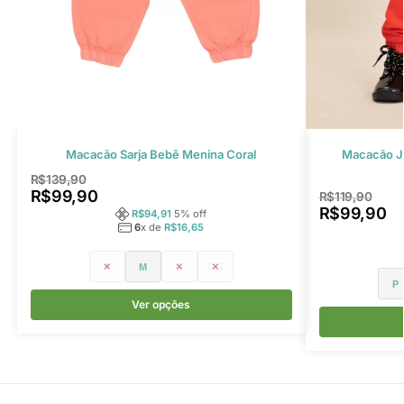
Macacão Sarja Bebê Menina Coral
Macacão Ja
R$
139,90
R$
99,90
R$
119,90
R$
99,90
R$
94,91
5
% off
6
x de
R$
16,65
P
M
G
GG
P
Ver opções