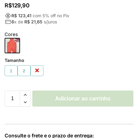
R$
129,90
R$ 123,41
com
5
% off no Pix
6
x de
R$ 21,65
s/juros
Cores
Tamanho
1
2
3
Adicionar ao carrinho
Consulte o frete e o prazo de entrega: