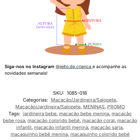
Siga-nos no Instagram
@jeito.de.crianca
e acompanhe as
novidades semanais!
SKU:
1085-018
Categorias:
Macacão/Jardineira/Salopete
,
Macacão/Jardineira/Salopete
,
MENINAS
,
PROMO
Tags:
jardineira bebe
,
macacão bebe menina
,
macacão
bebe rosa
,
macacão colorido bebê
,
macacão coral
,
macacão
infantil
,
macacão infantil menina
,
macacão sarja
,
macaquinho bebê menina
,
macaquinho colorido bebê