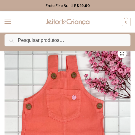
Frete Fixo
Brasil
R$ 19,90
0
Pesquisar
Início
PROMO
Macacão/Jardineira/Salopete
Macacão Sarja Infantil Menina Coral
/
/
/